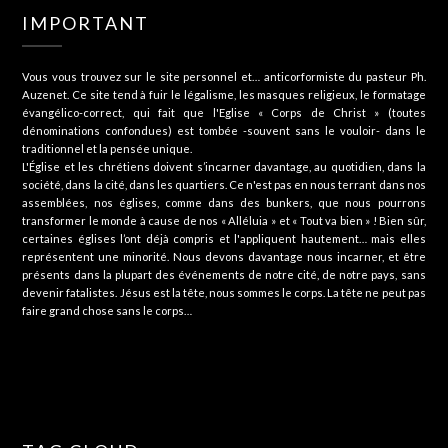
IMPORTANT
Vous vous trouvez sur le site personnel et… anticorformiste du pasteur Ph.
Auzenet. Ce site tend à fuir le légalisme, les masques religieux, le formatage
évangélico-correct, qui fait que l'Eglise « Corps de Christ » (toutes
dénominations confondues) est tombée -souvent sans le vouloir- dans le
traditionnel et la pensée unique.
L'Église et les chrétiens doivent s’incarner davantage, au quotidien, dans la
société, dans la cité, dans les quartiers. Ce n'est pas en nous terrant dans nos
assemblées, nos églises, comme dans des bunkers, que nous pourrons
transformer le monde à cause de nos « Alléluia » et « Tout va bien » ! Bien sûr,
certaines églises l’ont déjà compris et l'appliquent hautement… mais elles
représentent une minorité. Nous devons davantage nous incarner, et être
présents dans la plupart des événements de notre cité, de notre pays, sans
devenir fatalistes. Jésus est la tête, nous sommes le corps. La tête ne peut pas
faire grand chose sans le corps…