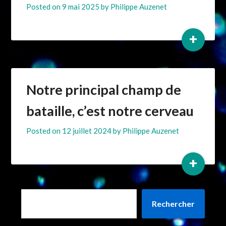
Posted on
9 mai 2025
by
Philippe Auzenet
+
Notre principal champ de
bataille, c’est notre cerveau
Posted on
12 juillet 2024
by
Philippe Auzenet
+
Rechercher