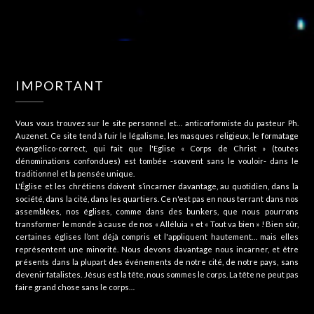
IMPORTANT
Vous vous trouvez sur le site personnel et… anticorformiste du pasteur Ph.
Auzenet. Ce site tend à fuir le légalisme, les masques religieux, le formatage
évangélico-correct, qui fait que l'Eglise « Corps de Christ » (toutes
dénominations confondues) est tombée -souvent sans le vouloir- dans le
traditionnel et la pensée unique.
L'Église et les chrétiens doivent s’incarner davantage, au quotidien, dans la
société, dans la cité, dans les quartiers. Ce n'est pas en nous terrant dans nos
assemblées, nos églises, comme dans des bunkers, que nous pourrons
transformer le monde à cause de nos « Alléluia » et « Tout va bien » ! Bien sûr,
certaines églises l’ont déjà compris et l'appliquent hautement… mais elles
représentent une minorité. Nous devons davantage nous incarner, et être
présents dans la plupart des événements de notre cité, de notre pays, sans
devenir fatalistes. Jésus est la tête, nous sommes le corps. La tête ne peut pas
faire grand chose sans le corps…