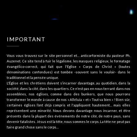
IMPORTANT
Vous vous trouvez sur le site personnel et… anticorformiste du pasteur Ph.
Auzenet. Ce site tend à fuir le légalisme, les masques religieux, le formatage
évangélico-correct, qui fait que l'Eglise « Corps de Christ » (toutes
dénominations confondues) est tombée -souvent sans le vouloir- dans le
traditionnel et la pensée unique.
L'Église et les chrétiens doivent s’incarner davantage, au quotidien, dans la
société, dans la cité, dans les quartiers. Ce n'est pas en nous terrant dans nos
assemblées, nos églises, comme dans des bunkers, que nous pourrons
transformer le monde à cause de nos « Alléluia » et « Tout va bien » ! Bien sûr,
certaines églises l’ont déjà compris et l'appliquent hautement… mais elles
représentent une minorité. Nous devons davantage nous incarner, et être
présents dans la plupart des événements de notre cité, de notre pays, sans
devenir fatalistes. Jésus est la tête, nous sommes le corps. La tête ne peut pas
faire grand chose sans le corps…