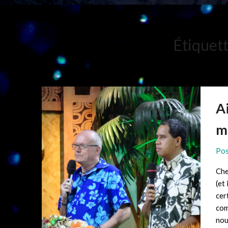
Étiquett
A
m
Pos
Che
(et
cer
com
nou