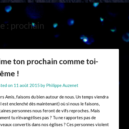
e :
prochain
ime ton prochain comme toi-
ême !
ted on
11 août 2015
by
Philippe Auzenet
rs Amis, faisons du bien autour de nous. Un temps viendra
 il est enclenché dès maintenant) où si nous le faisons,
taines personnes nous feront de vifs reproches. Mais
ment tu n’évangélises pas ? Tu ne rapportes pas de
veaux convertis dans nos églises ? Ces personnes violent