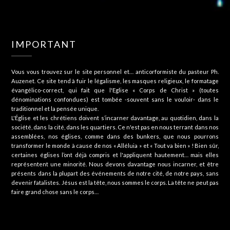
IMPORTANT
Vous vous trouvez sur le site personnel et… anticorformiste du pasteur Ph.
Auzenet. Ce site tend à fuir le légalisme, les masques religieux, le formatage
évangélico-correct, qui fait que l'Eglise « Corps de Christ » (toutes
dénominations confondues) est tombée -souvent sans le vouloir- dans le
traditionnel et la pensée unique.
L'Église et les chrétiens doivent s’incarner davantage, au quotidien, dans la
société, dans la cité, dans les quartiers. Ce n'est pas en nous terrant dans nos
assemblées, nos églises, comme dans des bunkers, que nous pourrons
transformer le monde à cause de nos « Alléluia » et « Tout va bien » ! Bien sûr,
certaines églises l’ont déjà compris et l'appliquent hautement… mais elles
représentent une minorité. Nous devons davantage nous incarner, et être
présents dans la plupart des événements de notre cité, de notre pays, sans
devenir fatalistes. Jésus est la tête, nous sommes le corps. La tête ne peut pas
faire grand chose sans le corps…