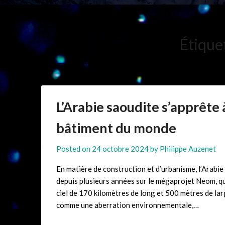
Étique
L’Arabie saoudite s’apprête 
bâtiment du monde
Posted on
24 octobre 2024
by
Philippe Auzenet
En matière de construction et d’urbanisme, l’Arabie
depuis plusieurs années sur le mégaprojet Neom, qu
ciel de 170 kilomètres de long et 500 mètres de lar
comme une aberration environnementale,…