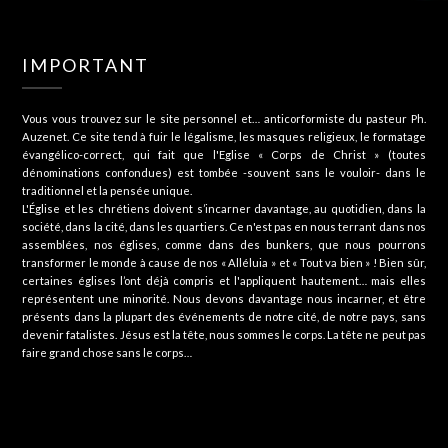
IMPORTANT
Vous vous trouvez sur le site personnel et… anticorformiste du pasteur Ph.
Auzenet. Ce site tend à fuir le légalisme, les masques religieux, le formatage
évangélico-correct, qui fait que l'Eglise « Corps de Christ » (toutes
dénominations confondues) est tombée -souvent sans le vouloir- dans le
traditionnel et la pensée unique.
L'Église et les chrétiens doivent s’incarner davantage, au quotidien, dans la
société, dans la cité, dans les quartiers. Ce n'est pas en nous terrant dans nos
assemblées, nos églises, comme dans des bunkers, que nous pourrons
transformer le monde à cause de nos « Alléluia » et « Tout va bien » ! Bien sûr,
certaines églises l’ont déjà compris et l'appliquent hautement… mais elles
représentent une minorité. Nous devons davantage nous incarner, et être
présents dans la plupart des événements de notre cité, de notre pays, sans
devenir fatalistes. Jésus est la tête, nous sommes le corps. La tête ne peut pas
faire grand chose sans le corps…