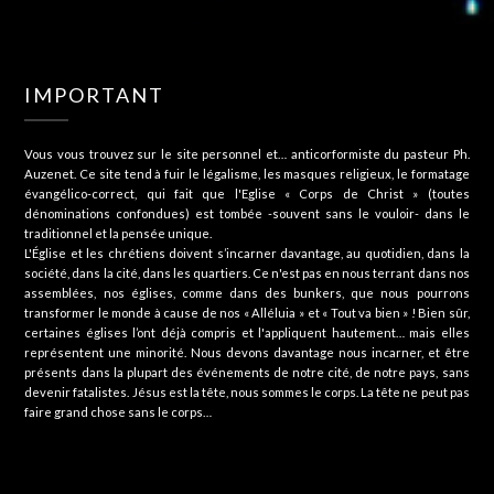
IMPORTANT
Vous vous trouvez sur le site personnel et… anticorformiste du pasteur Ph.
Auzenet. Ce site tend à fuir le légalisme, les masques religieux, le formatage
évangélico-correct, qui fait que l'Eglise « Corps de Christ » (toutes
dénominations confondues) est tombée -souvent sans le vouloir- dans le
traditionnel et la pensée unique.
L'Église et les chrétiens doivent s’incarner davantage, au quotidien, dans la
société, dans la cité, dans les quartiers. Ce n'est pas en nous terrant dans nos
assemblées, nos églises, comme dans des bunkers, que nous pourrons
transformer le monde à cause de nos « Alléluia » et « Tout va bien » ! Bien sûr,
certaines églises l’ont déjà compris et l'appliquent hautement… mais elles
représentent une minorité. Nous devons davantage nous incarner, et être
présents dans la plupart des événements de notre cité, de notre pays, sans
devenir fatalistes. Jésus est la tête, nous sommes le corps. La tête ne peut pas
faire grand chose sans le corps…