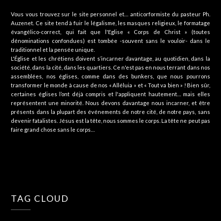
Vous vous trouvez sur le site personnel et… anticorformiste du pasteur Ph.
Auzenet. Ce site tend à fuir le légalisme, les masques religieux, le formatage
évangélico-correct, qui fait que l'Eglise « Corps de Christ » (toutes
dénominations confondues) est tombée -souvent sans le vouloir- dans le
traditionnel et la pensée unique.
L'Église et les chrétiens doivent s’incarner davantage, au quotidien, dans la
société, dans la cité, dans les quartiers. Ce n'est pas en nous terrant dans nos
assemblées, nos églises, comme dans des bunkers, que nous pourrons
transformer le monde à cause de nos « Alléluia » et « Tout va bien » ! Bien sûr,
certaines églises l’ont déjà compris et l'appliquent hautement… mais elles
représentent une minorité. Nous devons davantage nous incarner, et être
présents dans la plupart des événements de notre cité, de notre pays, sans
devenir fatalistes. Jésus est la tête, nous sommes le corps. La tête ne peut pas
faire grand chose sans le corps…
TAG CLOUD