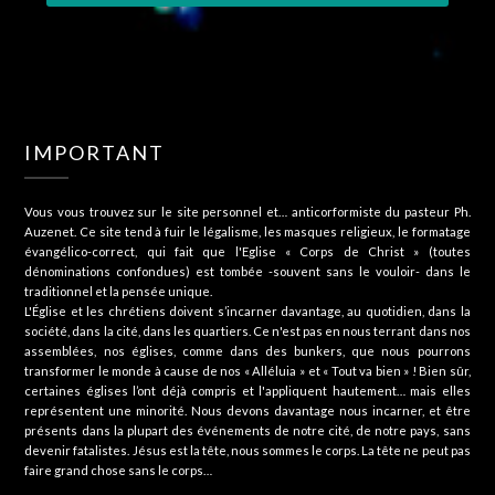
IMPORTANT
Vous vous trouvez sur le site personnel et… anticorformiste du pasteur Ph.
Auzenet. Ce site tend à fuir le légalisme, les masques religieux, le formatage
évangélico-correct, qui fait que l'Eglise « Corps de Christ » (toutes
dénominations confondues) est tombée -souvent sans le vouloir- dans le
traditionnel et la pensée unique.
L'Église et les chrétiens doivent s’incarner davantage, au quotidien, dans la
société, dans la cité, dans les quartiers. Ce n'est pas en nous terrant dans nos
assemblées, nos églises, comme dans des bunkers, que nous pourrons
transformer le monde à cause de nos « Alléluia » et « Tout va bien » ! Bien sûr,
certaines églises l’ont déjà compris et l'appliquent hautement… mais elles
représentent une minorité. Nous devons davantage nous incarner, et être
présents dans la plupart des événements de notre cité, de notre pays, sans
devenir fatalistes. Jésus est la tête, nous sommes le corps. La tête ne peut pas
faire grand chose sans le corps…