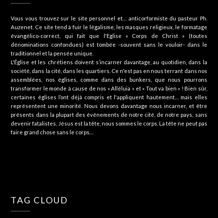
Vous vous trouvez sur le site personnel et… anticorformiste du pasteur Ph.
Auzenet. Ce site tend à fuir le légalisme, les masques religieux, le formatage
évangélico-correct, qui fait que l'Eglise « Corps de Christ » (toutes
dénominations confondues) est tombée -souvent sans le vouloir- dans le
traditionnel et la pensée unique.
L'Église et les chrétiens doivent s’incarner davantage, au quotidien, dans la
société, dans la cité, dans les quartiers. Ce n'est pas en nous terrant dans nos
assemblées, nos églises, comme dans des bunkers, que nous pourrons
transformer le monde à cause de nos « Alléluia » et « Tout va bien » ! Bien sûr,
certaines églises l’ont déjà compris et l'appliquent hautement… mais elles
représentent une minorité. Nous devons davantage nous incarner, et être
présents dans la plupart des événements de notre cité, de notre pays, sans
devenir fatalistes. Jésus est la tête, nous sommes le corps. La tête ne peut pas
faire grand chose sans le corps…
TAG CLOUD