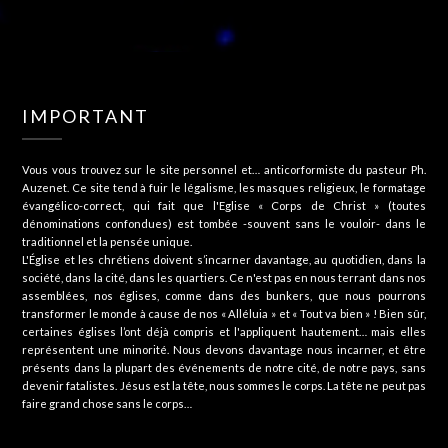
IMPORTANT
Vous vous trouvez sur le site personnel et… anticorformiste du pasteur Ph.
Auzenet. Ce site tend à fuir le légalisme, les masques religieux, le formatage
évangélico-correct, qui fait que l'Eglise « Corps de Christ » (toutes
dénominations confondues) est tombée -souvent sans le vouloir- dans le
traditionnel et la pensée unique.
L'Église et les chrétiens doivent s’incarner davantage, au quotidien, dans la
société, dans la cité, dans les quartiers. Ce n'est pas en nous terrant dans nos
assemblées, nos églises, comme dans des bunkers, que nous pourrons
transformer le monde à cause de nos « Alléluia » et « Tout va bien » ! Bien sûr,
certaines églises l’ont déjà compris et l'appliquent hautement… mais elles
représentent une minorité. Nous devons davantage nous incarner, et être
présents dans la plupart des événements de notre cité, de notre pays, sans
devenir fatalistes. Jésus est la tête, nous sommes le corps. La tête ne peut pas
faire grand chose sans le corps…