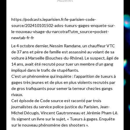
https://podcasts.leparisien.fr/le-parisien-code-
source/202410101502-ados-tueurs-gages-enquete-sur-
le-nouveau-visage-du-narcotraf?utm_source=pocket-
newtab-fr-fr
Le 4 octobre dernier, Nessim Ramdane, un chauffeur VTC
de 37 ans et père de famille est assassiné au volant de sa
voiture à Marseille (Bouches-du-Rhône). Le suspect, âgé de
14 ans, avait été recruté pour tuer un membre d’un gang
impliqué dans le trafic de stupéfiants.
C’est un phénomène qui inquiète : l’apparition de tueurs à
gages très jeunes et de plus en plus violents recrutés par
de gros trafiquants pour semer la terreur chez les gangs
rivaux.
Cet épisode de Code source est raconté par trois
journalistes du service police-justice du Parisien, Jean-
Michel Décugis, Vincent Gautronneau et Jérémie Pham-Lê.
Ils signent un livre sur le sujet, « Tueurs à gages. Enquête
sur le nouveau phénomène des shooters ».