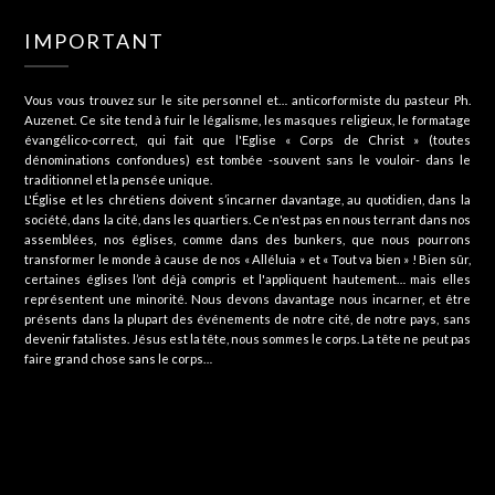
IMPORTANT
Vous vous trouvez sur le site personnel et… anticorformiste du pasteur Ph.
Auzenet. Ce site tend à fuir le légalisme, les masques religieux, le formatage
évangélico-correct, qui fait que l'Eglise « Corps de Christ » (toutes
dénominations confondues) est tombée -souvent sans le vouloir- dans le
traditionnel et la pensée unique.
L'Église et les chrétiens doivent s’incarner davantage, au quotidien, dans la
société, dans la cité, dans les quartiers. Ce n'est pas en nous terrant dans nos
assemblées, nos églises, comme dans des bunkers, que nous pourrons
transformer le monde à cause de nos « Alléluia » et « Tout va bien » ! Bien sûr,
certaines églises l’ont déjà compris et l'appliquent hautement… mais elles
représentent une minorité. Nous devons davantage nous incarner, et être
présents dans la plupart des événements de notre cité, de notre pays, sans
devenir fatalistes. Jésus est la tête, nous sommes le corps. La tête ne peut pas
faire grand chose sans le corps…