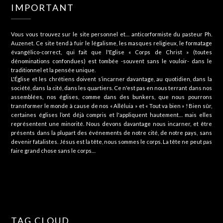
IMPORTANT
Vous vous trouvez sur le site personnel et… anticorformiste du pasteur Ph.
Auzenet. Ce site tend à fuir le légalisme, les masques religieux, le formatage
évangélico-correct, qui fait que l'Eglise « Corps de Christ » (toutes
dénominations confondues) est tombée -souvent sans le vouloir- dans le
traditionnel et la pensée unique.
L'Église et les chrétiens doivent s’incarner davantage, au quotidien, dans la
société, dans la cité, dans les quartiers. Ce n'est pas en nous terrant dans nos
assemblées, nos églises, comme dans des bunkers, que nous pourrons
transformer le monde à cause de nos « Alléluia » et « Tout va bien » ! Bien sûr,
certaines églises l’ont déjà compris et l'appliquent hautement… mais elles
représentent une minorité. Nous devons davantage nous incarner, et être
présents dans la plupart des événements de notre cité, de notre pays, sans
devenir fatalistes. Jésus est la tête, nous sommes le corps. La tête ne peut pas
faire grand chose sans le corps…
TAG CLOUD