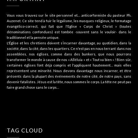
Vous vous trouvez sur le site personnel et… anticorformiste du pasteur Ph.
Auzenet. Ce site tend à fuir le légalisme, les masques religieux, le formatage
évangélico-correct, qui fait que l'Eglise « Corps de Christ » (toutes
dénominations confondues) est tombée -souvent sans le vouloir- dans le
traditionnel et la pensée unique.
L'Église et les chrétiens doivent s’incarner davantage, au quotidien, dans la
société, dans la cité, dans les quartiers. Ce n'est pas en nous terrant dans nos
assemblées, nos églises, comme dans des bunkers, que nous pourrons
transformer le monde à cause de nos « Alléluia » et « Tout va bien » ! Bien sûr,
certaines églises l’ont déjà compris et l'appliquent hautement… mais elles
représentent une minorité. Nous devons davantage nous incarner, et être
présents dans la plupart des événements de notre cité, de notre pays, sans
devenir fatalistes. Jésus est la tête, nous sommes le corps. La tête ne peut pas
faire grand chose sans le corps…
TAG CLOUD