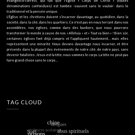
évangélico-correct, qui fait que l'Eglise « Corps de Christ » (toutes
dénominations confondues) est tombée -souvent sans le vouloir- dans le
traditionnel et la pensée unique.
L'Église et les chrétiens doivent s’incarner davantage, au quotidien, dans la
société, dans la cité, dans les quartiers. Ce n'est pas en nous terrant dans nos
assemblées, nos églises, comme dans des bunkers, que nous pourrons
transformer le monde à cause de nos « Alléluia » et « Tout va bien » ! Bien sûr,
certaines églises l’ont déjà compris et l'appliquent hautement… mais elles
représentent une minorité. Nous devons davantage nous incarner, et être
présents dans la plupart des événements de notre cité, de notre pays, sans
devenir fatalistes. Jésus est la tête, nous sommes le corps. La tête ne peut pas
faire grand chose sans le corps…
TAG CLOUD