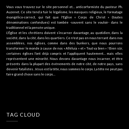
Vous vous trouvez sur le site personnel et… anticorformiste du pasteur Ph.
Auzenet. Ce site tend à fuir le légalisme, les masques religieux, le formatage
évangélico-correct, qui fait que l'Eglise « Corps de Christ » (toutes
dénominations confondues) est tombée -souvent sans le vouloir- dans le
traditionnel et la pensée unique.
L'Église et les chrétiens doivent s’incarner davantage, au quotidien, dans la
société, dans la cité, dans les quartiers. Ce n'est pas en nous terrant dans nos
assemblées, nos églises, comme dans des bunkers, que nous pourrons
transformer le monde à cause de nos « Alléluia » et « Tout va bien » ! Bien sûr,
certaines églises l’ont déjà compris et l'appliquent hautement… mais elles
représentent une minorité. Nous devons davantage nous incarner, et être
présents dans la plupart des événements de notre cité, de notre pays, sans
devenir fatalistes. Jésus est la tête, nous sommes le corps. La tête ne peut pas
faire grand chose sans le corps…
TAG CLOUD