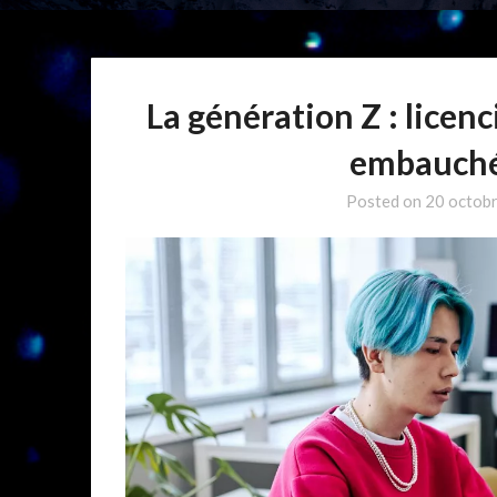
La génération Z : licen
embauché
Posted on
20 octob