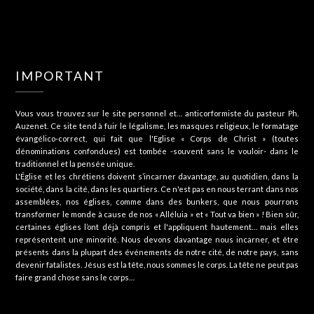
IMPORTANT
Vous vous trouvez sur le site personnel et… anticorformiste du pasteur Ph.
Auzenet. Ce site tend à fuir le légalisme, les masques religieux, le formatage
évangélico-correct, qui fait que l'Eglise « Corps de Christ » (toutes
dénominations confondues) est tombée -souvent sans le vouloir- dans le
traditionnel et la pensée unique.
L'Église et les chrétiens doivent s’incarner davantage, au quotidien, dans la
société, dans la cité, dans les quartiers. Ce n'est pas en nous terrant dans nos
assemblées, nos églises, comme dans des bunkers, que nous pourrons
transformer le monde à cause de nos « Alléluia » et « Tout va bien » ! Bien sûr,
certaines églises l’ont déjà compris et l'appliquent hautement… mais elles
représentent une minorité. Nous devons davantage nous incarner, et être
présents dans la plupart des événements de notre cité, de notre pays, sans
devenir fatalistes. Jésus est la tête, nous sommes le corps. La tête ne peut pas
faire grand chose sans le corps…