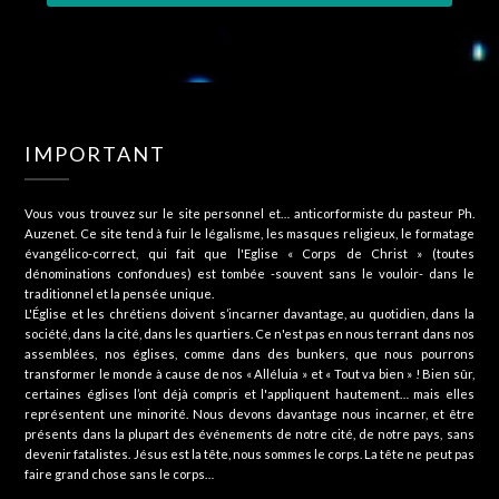
IMPORTANT
Vous vous trouvez sur le site personnel et… anticorformiste du pasteur Ph.
Auzenet. Ce site tend à fuir le légalisme, les masques religieux, le formatage
évangélico-correct, qui fait que l'Eglise « Corps de Christ » (toutes
dénominations confondues) est tombée -souvent sans le vouloir- dans le
traditionnel et la pensée unique.
L'Église et les chrétiens doivent s’incarner davantage, au quotidien, dans la
société, dans la cité, dans les quartiers. Ce n'est pas en nous terrant dans nos
assemblées, nos églises, comme dans des bunkers, que nous pourrons
transformer le monde à cause de nos « Alléluia » et « Tout va bien » ! Bien sûr,
certaines églises l’ont déjà compris et l'appliquent hautement… mais elles
représentent une minorité. Nous devons davantage nous incarner, et être
présents dans la plupart des événements de notre cité, de notre pays, sans
devenir fatalistes. Jésus est la tête, nous sommes le corps. La tête ne peut pas
faire grand chose sans le corps…