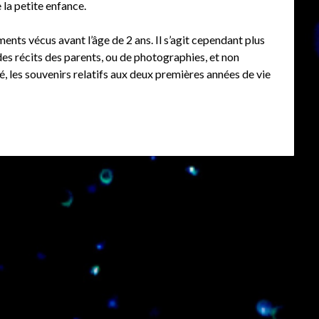
 la petite enfance.
nts vécus avant l’âge de 2 ans. Il s’agit cependant plus
es récits des parents, ou de photographies, et non
é, les souvenirs relatifs aux deux premières années de vie