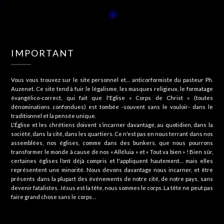
IMPORTANT
Vous vous trouvez sur le site personnel et… anticorformiste du pasteur Ph.
Auzenet. Ce site tend à fuir le légalisme, les masques religieux, le formatage
évangélico-correct, qui fait que l'Eglise « Corps de Christ » (toutes
dénominations confondues) est tombée -souvent sans le vouloir- dans le
traditionnel et la pensée unique.
L'Église et les chrétiens doivent s’incarner davantage, au quotidien, dans la
société, dans la cité, dans les quartiers. Ce n'est pas en nous terrant dans nos
assemblées, nos églises, comme dans des bunkers, que nous pourrons
transformer le monde à cause de nos « Alléluia » et « Tout va bien » ! Bien sûr,
certaines églises l’ont déjà compris et l'appliquent hautement… mais elles
représentent une minorité. Nous devons davantage nous incarner, et être
présents dans la plupart des événements de notre cité, de notre pays, sans
devenir fatalistes. Jésus est la tête, nous sommes le corps. La tête ne peut pas
faire grand chose sans le corps…