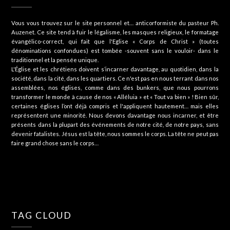
Vous vous trouvez sur le site personnel et… anticorformiste du pasteur Ph.
Auzenet. Ce site tend à fuir le légalisme, les masques religieux, le formatage
évangélico-correct, qui fait que l'Eglise « Corps de Christ » (toutes
dénominations confondues) est tombée -souvent sans le vouloir- dans le
traditionnel et la pensée unique.
L'Église et les chrétiens doivent s’incarner davantage, au quotidien, dans la
société, dans la cité, dans les quartiers. Ce n'est pas en nous terrant dans nos
assemblées, nos églises, comme dans des bunkers, que nous pourrons
transformer le monde à cause de nos « Alléluia » et « Tout va bien » ! Bien sûr,
certaines églises l’ont déjà compris et l'appliquent hautement… mais elles
représentent une minorité. Nous devons davantage nous incarner, et être
présents dans la plupart des événements de notre cité, de notre pays, sans
devenir fatalistes. Jésus est la tête, nous sommes le corps. La tête ne peut pas
faire grand chose sans le corps…
TAG CLOUD