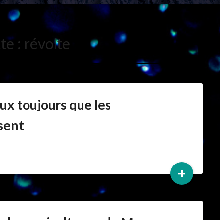
te :
révolte
eux toujours que les
sent
+