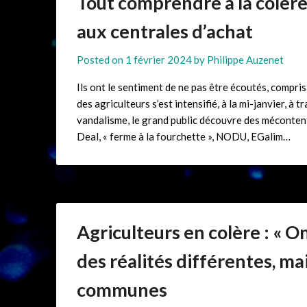
Tout comprendre à la colère
aux centrales d’achat
Posted on
1 février 2024
by
Philippe Auzenet
Ils ont le sentiment de ne pas être écoutés, compr
des agriculteurs s’est intensifié, à la mi-janvier, à
vandalisme, le grand public découvre des méconten
Deal, « ferme à la fourchette », NODU, EGalim…
Agriculteurs en colère : « On
des réalités différentes, ma
communes