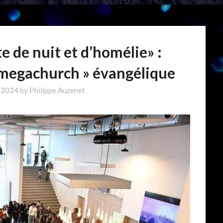
e de nuit et d’homélie» :
 megachurch » évangélique
l 2024
by
Philippe Auzenet