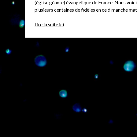
(église géante) évangélique de France. Nous voic
plusieurs centaines de fidèles en ce dimanche mat
Lire la suite ici