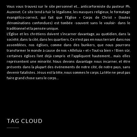
Vous vous trouvez sur le site personnel et… anticorformiste du pasteur Ph.
Auzenet. Ce site tend à fuir le légalisme, les masques religieux, le formatage
évangélico-correct, qui fait que l'Eglise « Corps de Christ » (toutes
dénominations confondues) est tombée -souvent sans le vouloir- dans le
traditionnel et la pensée unique.
L'Église et les chrétiens doivent s’incarner davantage, au quotidien, dans la
société, dans la cité, dans les quartiers. Ce n'est pas en nous terrant dans nos
assemblées, nos églises, comme dans des bunkers, que nous pourrons
transformer le monde à cause de nos « Alléluia » et « Tout va bien » ! Bien sûr,
certaines églises l’ont déjà compris et l'appliquent hautement… mais elles
représentent une minorité. Nous devons davantage nous incarner, et être
présents dans la plupart des événements de notre cité, de notre pays, sans
devenir fatalistes. Jésus est la tête, nous sommes le corps. La tête ne peut pas
faire grand chose sans le corps…
TAG CLOUD