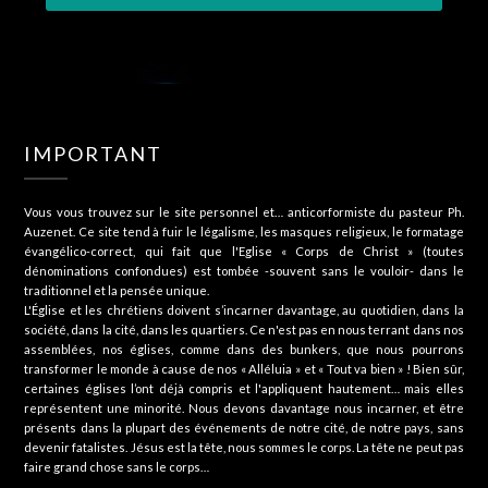
IMPORTANT
Vous vous trouvez sur le site personnel et… anticorformiste du pasteur Ph.
Auzenet. Ce site tend à fuir le légalisme, les masques religieux, le formatage
évangélico-correct, qui fait que l'Eglise « Corps de Christ » (toutes
dénominations confondues) est tombée -souvent sans le vouloir- dans le
traditionnel et la pensée unique.
L'Église et les chrétiens doivent s’incarner davantage, au quotidien, dans la
société, dans la cité, dans les quartiers. Ce n'est pas en nous terrant dans nos
assemblées, nos églises, comme dans des bunkers, que nous pourrons
transformer le monde à cause de nos « Alléluia » et « Tout va bien » ! Bien sûr,
certaines églises l’ont déjà compris et l'appliquent hautement… mais elles
représentent une minorité. Nous devons davantage nous incarner, et être
présents dans la plupart des événements de notre cité, de notre pays, sans
devenir fatalistes. Jésus est la tête, nous sommes le corps. La tête ne peut pas
faire grand chose sans le corps…