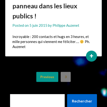
panneau dans les lieux
publics !
Posted on
5 juin 2015
by
Philippe Auzenet
Incroyable : 200 contacts et hugs en 3 heures, et
mille personnes qui viennent me féliciter….
Ph.
Auzenet
+
Previous
3
Rechercher