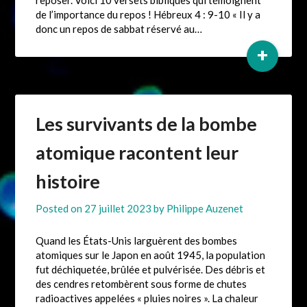
reposer. Voici 10 versets bibliques qui témoignent
de l’importance du repos ! Hébreux 4 : 9-10 « Il y a
donc un repos de sabbat réservé au…
+
Les survivants de la bombe
atomique racontent leur
histoire
Posted on
27 juillet 2023
by
Philippe Auzenet
Quand les États-Unis larguèrent des bombes
atomiques sur le Japon en août 1945, la population
fut déchiquetée, brûlée et pulvérisée. Des débris et
des cendres retombèrent sous forme de chutes
radioactives appelées « pluies noires ». La chaleur