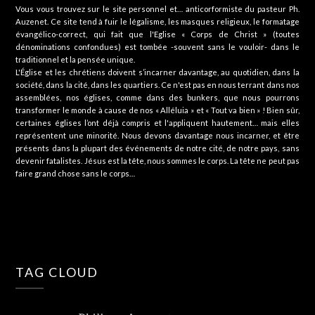
Vous vous trouvez sur le site personnel et… anticorformiste du pasteur Ph.
Auzenet. Ce site tend à fuir le légalisme, les masques religieux, le formatage
évangélico-correct, qui fait que l'Eglise « Corps de Christ » (toutes
dénominations confondues) est tombée -souvent sans le vouloir- dans le
traditionnel et la pensée unique.
L'Église et les chrétiens doivent s’incarner davantage, au quotidien, dans la
société, dans la cité, dans les quartiers. Ce n'est pas en nous terrant dans nos
assemblées, nos églises, comme dans des bunkers, que nous pourrons
transformer le monde à cause de nos « Alléluia » et « Tout va bien » ! Bien sûr,
certaines églises l’ont déjà compris et l'appliquent hautement… mais elles
représentent une minorité. Nous devons davantage nous incarner, et être
présents dans la plupart des événements de notre cité, de notre pays, sans
devenir fatalistes. Jésus est la tête, nous sommes le corps. La tête ne peut pas
faire grand chose sans le corps…
TAG CLOUD