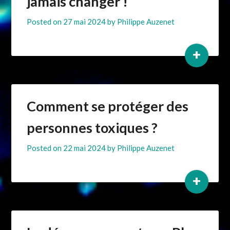
jamais changer !
Posted on
27 mai 2024
by
Philippe Auzenet
+
Comment se protéger des
personnes toxiques ?
Posted on
22 mai 2024
by
Philippe Auzenet
+