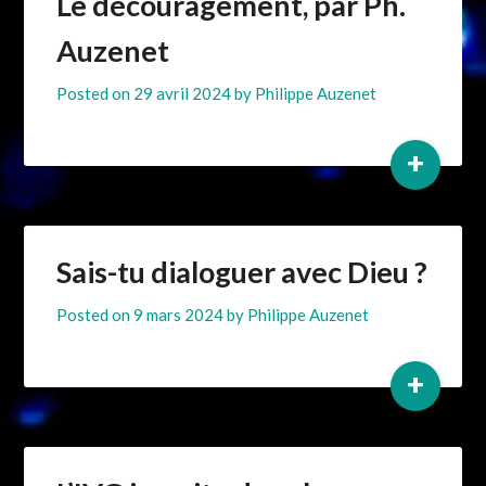
Le découragement, par Ph.
Auzenet
Posted on
29 avril 2024
by
Philippe Auzenet
+
Sais-tu dialoguer avec Dieu ?
Posted on
9 mars 2024
by
Philippe Auzenet
+