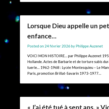
Lorsque Dieu appelle un pet
enfance…
Posted on
24 février 2026
by
Philippe Auzenet
VOICI MON HISTOIRE… par Philippe Auzenet 1958-1
Hollande. Actes de Barbarie et de torture subis dur
tuerie… 1962-1968 : Lycée Montesquieu – Le Mans
Paris, promotion Brillat-Savarin 1973-1977…
« J’ai été tué à sept ans. » V