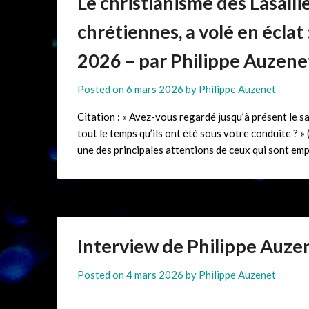
Le christianisme des Lasalli
chrétiennes, a volé en éclat 
2026 – par Philippe Auzene
Posted on
6 mars 2026
by
Philippe Auzenet
Citation : « Avez-vous regardé jusqu’à présent le 
tout le temps qu’ils ont été sous votre conduite ? » 
une des principales attentions de ceux qui sont empl
Interview de Philippe Auze
Posted on
4 mars 2026
by
Philippe Auzenet