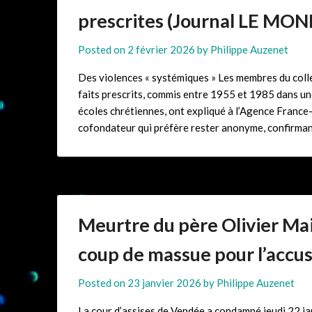
prescrites (Journal LE MO
Posted on
2 février 2026
by
Philippe Auzenet
Des violences « systémiques » Les membres du colle
faits prescrits, commis entre 1955 et 1985 dans u
écoles chrétiennes, ont expliqué à l’Agence France-
cofondateur qui préfère rester anonyme, confirmant
Meurtre du père Olivier Mair
coup de massue pour l’accu
Posted on
23 janvier 2026
by
Philippe Auzenet
La cour d’assises de Vendée a condamné jeudi 22 j